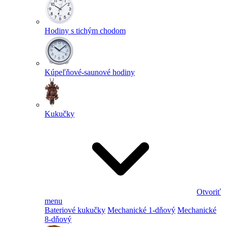
Hodiny s tichým chodom
Kúpeľňové-saunové hodiny
Kukučky
Otvoriť
menu
Bateriové kukučky
Mechanické 1-dňový
Mechanické
8-dňový