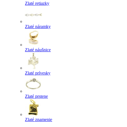
Zlaté retiazky
Zlaté náramky
Zlaté náušnice
Zlaté prívesky
Zlaté prstene
Zlaté znamenie