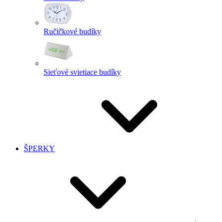
Ručičkové budíky
Sieťové svietiace budíky
ŠPERKY