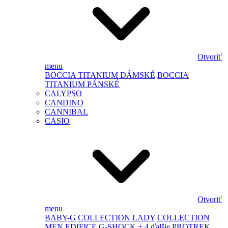
Otvoriť
menu
BOCCIA TITANIUM DÁMSKÉ
BOCCIA
TITANIUM PÁNSKÉ
CALYPSO
CANDINO
CANNIBAL
CASIO
Otvoriť
menu
BABY-G
COLLECTION LADY
COLLECTION
MEN
EDIFICE
G-SHOCK
+ 4 ďalšie
PROTREK