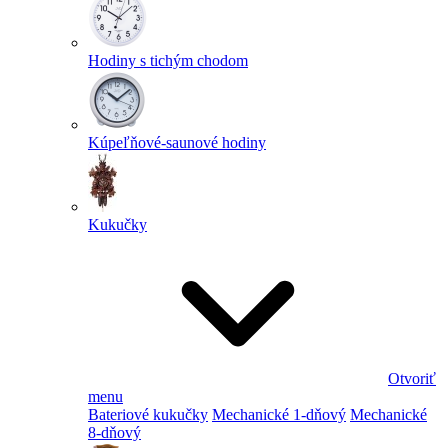
Hodiny s tichým chodom
Kúpeľňové-saunové hodiny
Kukučky
Otvoriť
menu
Bateriové kukučky
Mechanické 1-dňový
Mechanické
8-dňový