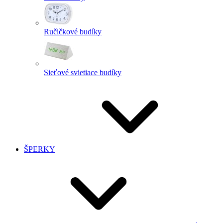
Ručičkové budíky
Sieťové svietiace budíky
ŠPERKY