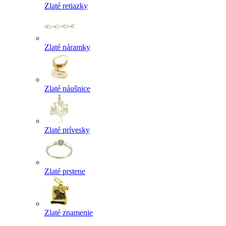
Zlaté retiazky
Zlaté náramky
Zlaté náušnice
Zlaté prívesky
Zlaté prstene
Zlaté znamenie