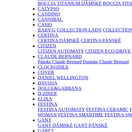
BOCCIA TITANIUM DÁMSKÉ
BOCCIA TIT
CALYPSO
CANDINO
CANNIBAL
CASIO
BABY-G
COLLECTION LADY
COLLECTIO
CERTINA
CERTINA DÁMSKÉ
CERTINA PÁNSKÉ
CITIZEN
CITIZEN AUTOMATY
CITIZEN ECO-DRIVE
CLAUDE BERNARD
Pánske Claude Bernard
Damske Claude Bernard
CLOCKODILE
COVER
DANIEL WELLINGTON
DAVOSA
DOLCE&GABBANA
D-ZINER
ELIXA
FESTINA
FESTINA AUTOMATY
FESTINA CERAMIC
WOMAN
FESTINA SMARTIME
FESTINA S
GANT
GANT DÁMSKÉ
GANT PÁNSKÉ
GARET