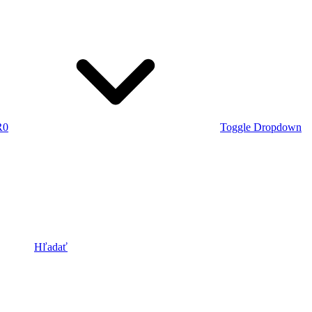
R
0
Toggle Dropdown
Hľadať