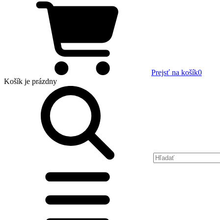
Prejsť na košík
0
Košík
je prázdny