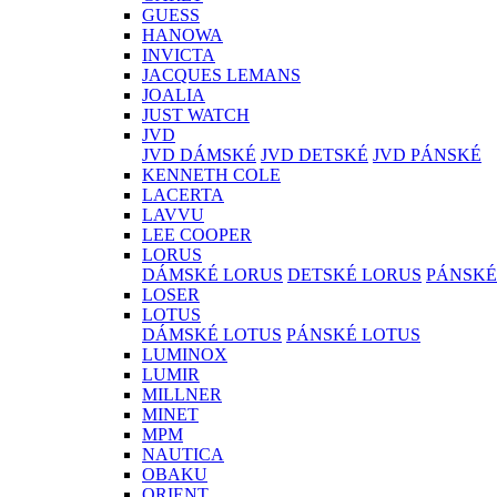
GUESS
HANOWA
INVICTA
JACQUES LEMANS
JOALIA
JUST WATCH
JVD
JVD DÁMSKÉ
JVD DETSKÉ
JVD PÁNSKÉ
KENNETH COLE
LACERTA
LAVVU
LEE COOPER
LORUS
DÁMSKÉ LORUS
DETSKÉ LORUS
PÁNSKÉ
LOSER
LOTUS
DÁMSKÉ LOTUS
PÁNSKÉ LOTUS
LUMINOX
LUMIR
MILLNER
MINET
MPM
NAUTICA
OBAKU
ORIENT