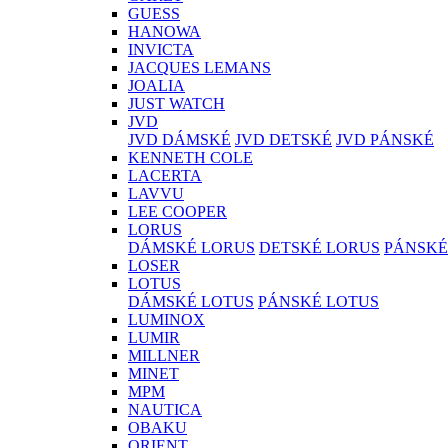
GUESS
HANOWA
INVICTA
JACQUES LEMANS
JOALIA
JUST WATCH
JVD
JVD DÁMSKÉ
JVD DETSKÉ
JVD PÁNSKÉ
KENNETH COLE
LACERTA
LAVVU
LEE COOPER
LORUS
DÁMSKÉ LORUS
DETSKÉ LORUS
PÁNSKÉ
LOSER
LOTUS
DÁMSKÉ LOTUS
PÁNSKÉ LOTUS
LUMINOX
LUMIR
MILLNER
MINET
MPM
NAUTICA
OBAKU
ORIENT