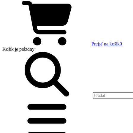
Prejsť na košík
0
Košík
je prázdny