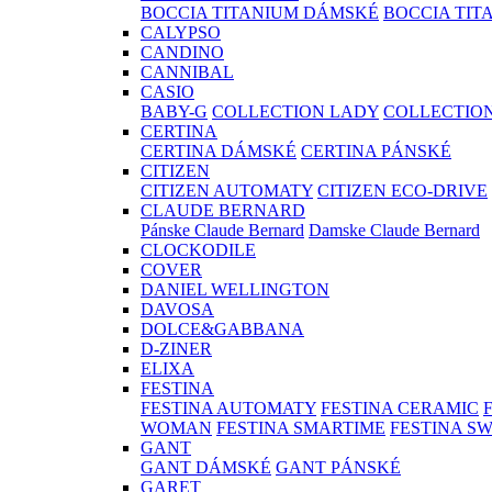
BOCCIA TITANIUM DÁMSKÉ
BOCCIA TIT
CALYPSO
CANDINO
CANNIBAL
CASIO
BABY-G
COLLECTION LADY
COLLECTIO
CERTINA
CERTINA DÁMSKÉ
CERTINA PÁNSKÉ
CITIZEN
CITIZEN AUTOMATY
CITIZEN ECO-DRIVE
CLAUDE BERNARD
Pánske Claude Bernard
Damske Claude Bernard
CLOCKODILE
COVER
DANIEL WELLINGTON
DAVOSA
DOLCE&GABBANA
D-ZINER
ELIXA
FESTINA
FESTINA AUTOMATY
FESTINA CERAMIC
WOMAN
FESTINA SMARTIME
FESTINA S
GANT
GANT DÁMSKÉ
GANT PÁNSKÉ
GARET