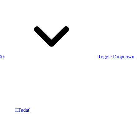
R
0
Toggle Dropdown
Hľadať