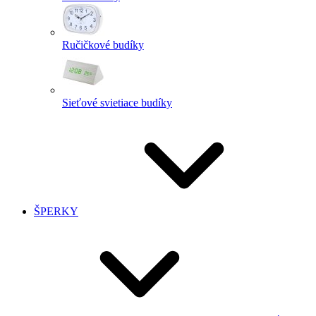
Ručičkové budíky
Sieťové svietiace budíky
ŠPERKY