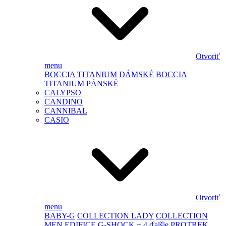
Otvoriť
menu
BOCCIA TITANIUM DÁMSKÉ
BOCCIA
TITANIUM PÁNSKÉ
CALYPSO
CANDINO
CANNIBAL
CASIO
Otvoriť
menu
BABY-G
COLLECTION LADY
COLLECTION
MEN
EDIFICE
G-SHOCK
+ 4 ďalšie
PROTREK