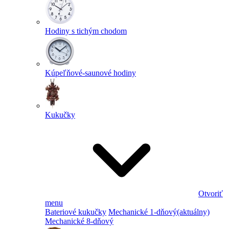
Hodiny s tichým chodom
Kúpeľňové-saunové hodiny
Kukučky
Otvoriť
menu
Bateriové kukučky
Mechanické 1-dňový
(aktuálny)
Mechanické 8-dňový