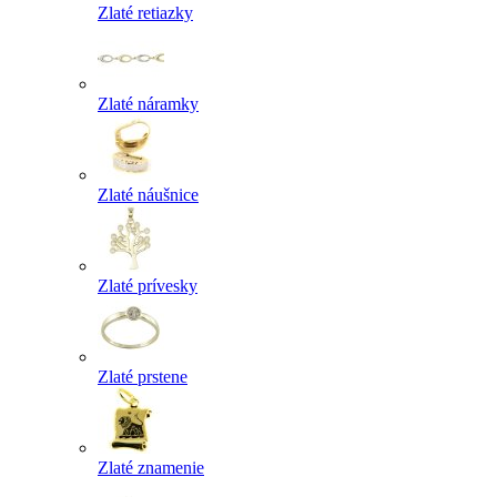
Zlaté retiazky
Zlaté náramky
Zlaté náušnice
Zlaté prívesky
Zlaté prstene
Zlaté znamenie