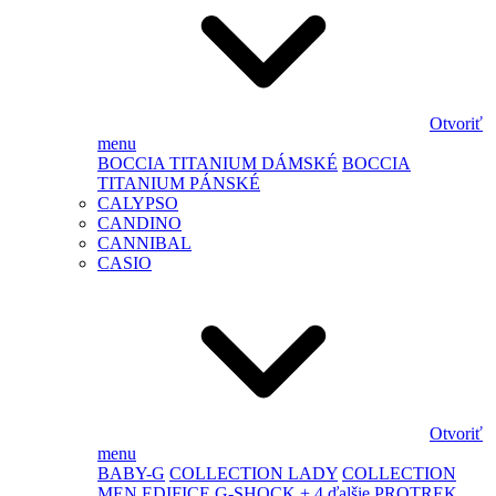
Otvoriť
menu
BOCCIA TITANIUM DÁMSKÉ
BOCCIA
TITANIUM PÁNSKÉ
CALYPSO
CANDINO
CANNIBAL
CASIO
Otvoriť
menu
BABY-G
COLLECTION LADY
COLLECTION
MEN
EDIFICE
G-SHOCK
+ 4 ďalšie
PROTREK