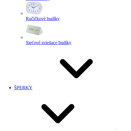
Ručičkové budíky
Sieťové svietiace budíky
ŠPERKY