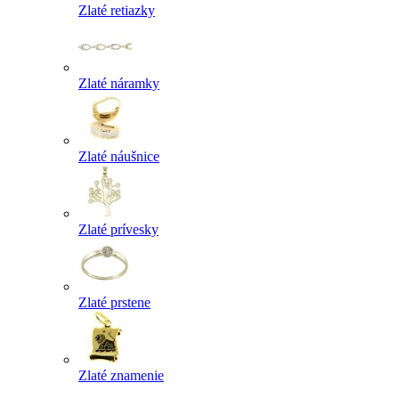
Zlaté retiazky
Zlaté náramky
Zlaté náušnice
Zlaté prívesky
Zlaté prstene
Zlaté znamenie