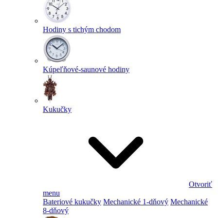
Hodiny s tichým chodom
Kúpeľňové-saunové hodiny
Kukučky
Otvoriť
menu
Bateriové kukučky
Mechanické 1-dňový
Mechanické
8-dňový