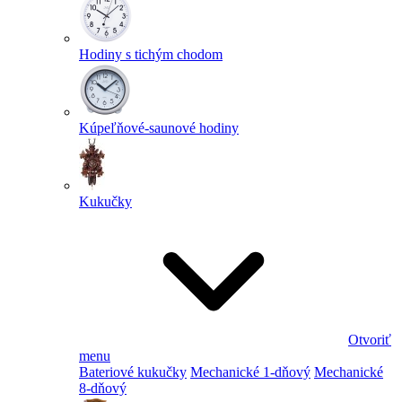
Hodiny s tichým chodom
Kúpeľňové-saunové hodiny
Kukučky
Otvoriť
menu
Bateriové kukučky
Mechanické 1-dňový
Mechanické
8-dňový