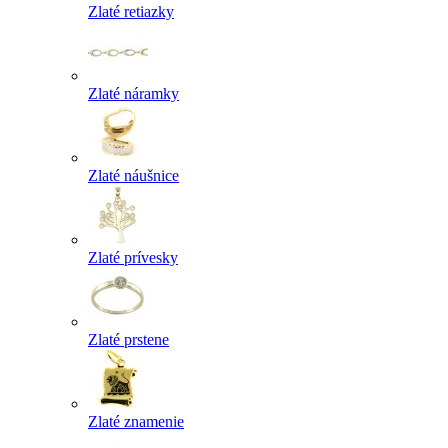
Zlaté retiazky
Zlaté náramky
Zlaté náušnice
Zlaté prívesky
Zlaté prstene
Zlaté znamenie