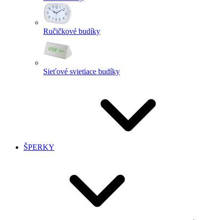
Ručičkové budíky
Sieťové svietiace budíky
ŠPERKY