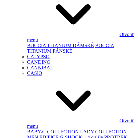
Otvoriť
menu
BOCCIA TITANIUM DÁMSKÉ
BOCCIA
TITANIUM PÁNSKÉ
CALYPSO
CANDINO
CANNIBAL
CASIO
Otvoriť
menu
BABY-G
COLLECTION LADY
COLLECTION
MEN
EDIFICE
G-SHOCK
+ 4 ďalšie
PROTREK