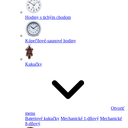
Hodiny s tichým chodom
Kúpeľňové-saunové hodiny
Kukučky
Otvoriť
menu
Bateriové kukučky
Mechanické 1-dňový
Mechanické
8-dňový