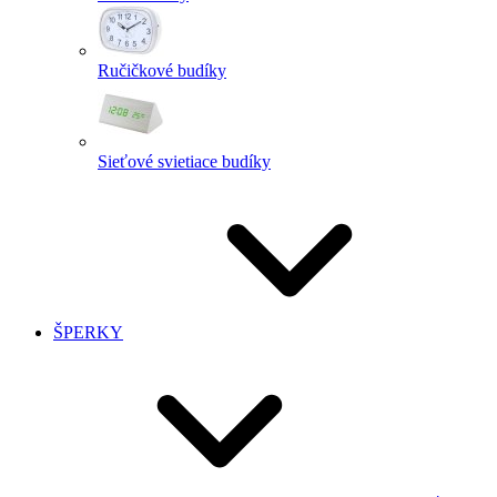
Ručičkové budíky
Sieťové svietiace budíky
ŠPERKY