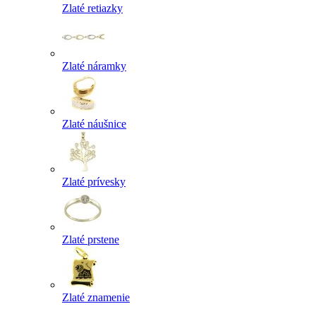
Zlaté retiazky
Zlaté náramky
Zlaté náušnice
Zlaté prívesky
Zlaté prstene
Zlaté znamenie