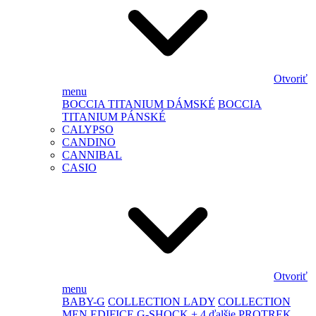
Otvoriť
menu
BOCCIA TITANIUM DÁMSKÉ
BOCCIA
TITANIUM PÁNSKÉ
CALYPSO
CANDINO
CANNIBAL
CASIO
Otvoriť
menu
BABY-G
COLLECTION LADY
COLLECTION
MEN
EDIFICE
G-SHOCK
+ 4 ďalšie
PROTREK