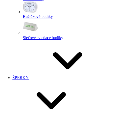
Ručičkové budíky
Sieťové svietiace budíky
ŠPERKY