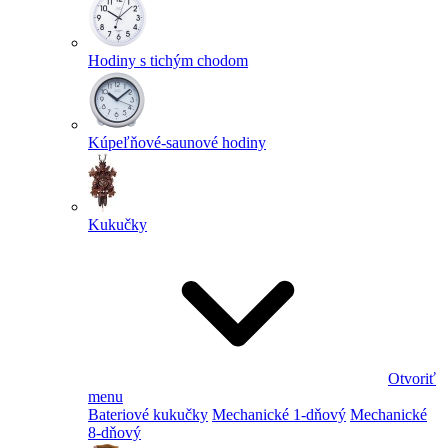
Hodiny s tichým chodom
Kúpeľňové-saunové hodiny
Kukučky
Otvoriť
menu
Bateriové kukučky
Mechanické 1-dňový
Mechanické
8-dňový