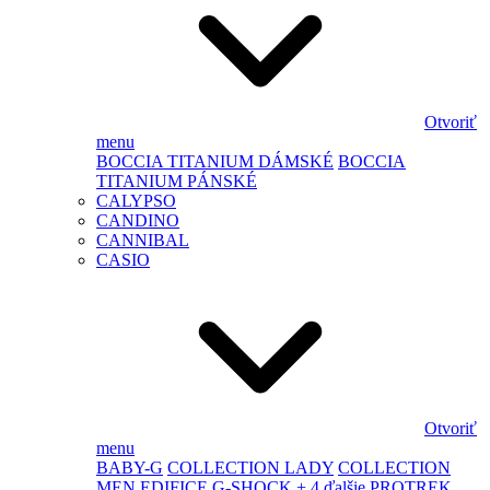
Otvoriť
menu
BOCCIA TITANIUM DÁMSKÉ
BOCCIA
TITANIUM PÁNSKÉ
CALYPSO
CANDINO
CANNIBAL
CASIO
Otvoriť
menu
BABY-G
COLLECTION LADY
COLLECTION
MEN
EDIFICE
G-SHOCK
+ 4 ďalšie
PROTREK