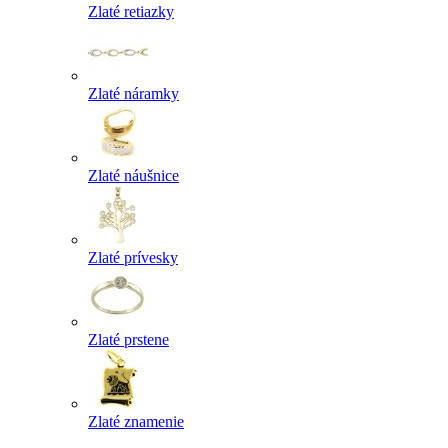
Zlaté retiazky
Zlaté náramky
Zlaté náušnice
Zlaté prívesky
Zlaté prstene
Zlaté znamenie