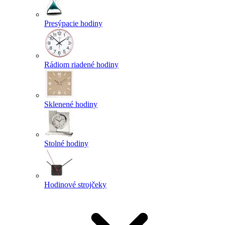
Presýpacie hodiny
Rádiom riadené hodiny
Sklenené hodiny
Stolné hodiny
Hodinové strojčeky