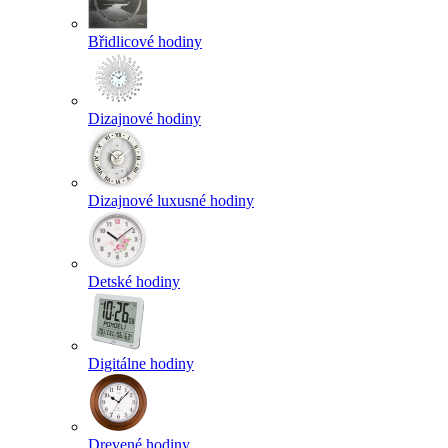
Břidlicové hodiny
Dizajnové hodiny
Dizajnové luxusné hodiny
Detské hodiny
Digitálne hodiny
Drevené hodiny