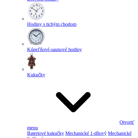
Hodiny s tichým chodom
Kúpeľňové-saunové hodiny
Kukučky
Otvoriť
menu
Bateriové kukučky
Mechanické 1-dňový
Mechanické