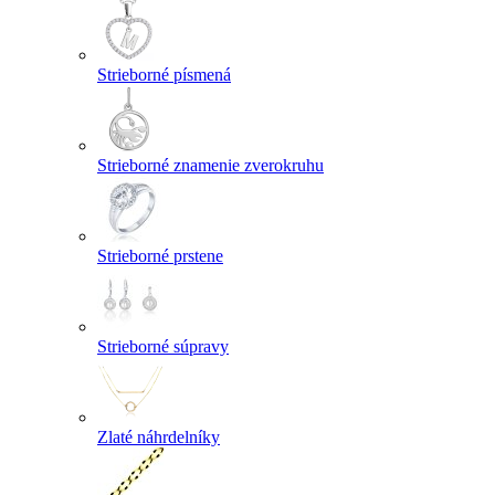
Strieborné písmená
Strieborné znamenie zverokruhu
Strieborné prstene
Strieborné súpravy
Zlaté náhrdelníky