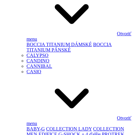
Otvoriť
menu
BOCCIA TITANIUM DÁMSKÉ
BOCCIA
TITANIUM PÁNSKÉ
CALYPSO
CANDINO
CANNIBAL
CASIO
Otvoriť
menu
BABY-G
COLLECTION LADY
COLLECTION
MEN
EDIFICE
G-SHOCK
+ 4 ďalšie
PROTREK