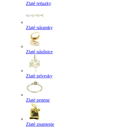
Zlaté retiazky
Zlaté náramky
Zlaté náušnice
Zlaté prívesky
Zlaté prstene
Zlaté znamenie