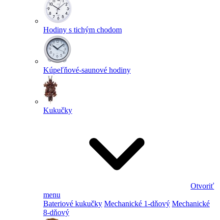
Hodiny s tichým chodom
Kúpeľňové-saunové hodiny
Kukučky
Otvoriť
menu
Bateriové kukučky
Mechanické 1-dňový
Mechanické
8-dňový