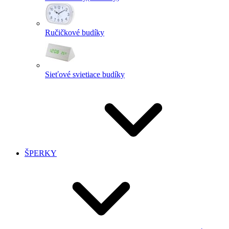
Ručičkové budíky
Sieťové svietiace budíky
ŠPERKY