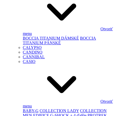
Otvoriť
menu
BOCCIA TITANIUM DÁMSKÉ
BOCCIA
TITANIUM PÁNSKÉ
CALYPSO
CANDINO
CANNIBAL
CASIO
Otvoriť
menu
BABY-G
COLLECTION LADY
COLLECTION
MEN
EDIFICE
G-SHOCK
+ 4 ďalšie
PROTREK