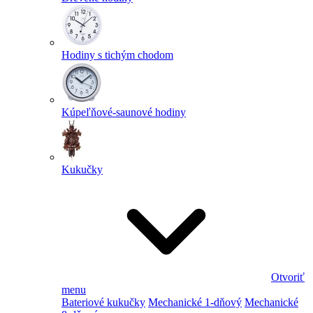
Hodiny s tichým chodom
Kúpeľňové-saunové hodiny
Kukučky
Otvoriť
menu
Bateriové kukučky
Mechanické 1-dňový
Mechanické