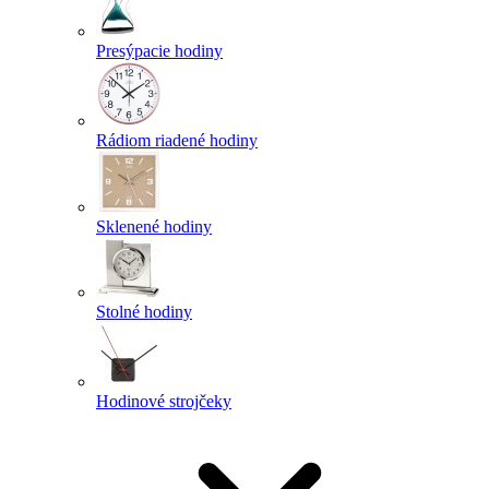
Presýpacie hodiny
Rádiom riadené hodiny
Sklenené hodiny
Stolné hodiny
Hodinové strojčeky