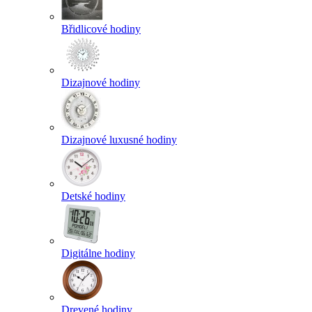
Břidlicové hodiny
Dizajnové hodiny
Dizajnové luxusné hodiny
Detské hodiny
Digitálne hodiny
Drevené hodiny