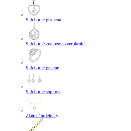
Strieborné písmená
Strieborné znamenie zverokruhu
Strieborné prstene
Strieborné súpravy
Zlaté náhrdelníky