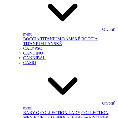
Otvoriť
menu
BOCCIA TITANIUM DÁMSKÉ
BOCCIA
TITANIUM PÁNSKÉ
CALYPSO
CANDINO
CANNIBAL
CASIO
Otvoriť
menu
BABY-G
COLLECTION LADY
COLLECTION
MEN
EDIFICE
G-SHOCK
+ 4 ďalšie
PROTREK