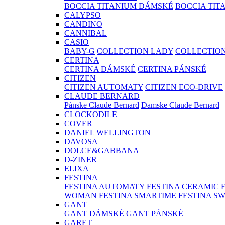
BOCCIA TITANIUM DÁMSKÉ
BOCCIA TIT
CALYPSO
CANDINO
CANNIBAL
CASIO
BABY-G
COLLECTION LADY
COLLECTIO
CERTINA
CERTINA DÁMSKÉ
CERTINA PÁNSKÉ
CITIZEN
CITIZEN AUTOMATY
CITIZEN ECO-DRIVE
CLAUDE BERNARD
Pánske Claude Bernard
Damske Claude Bernard
CLOCKODILE
COVER
DANIEL WELLINGTON
DAVOSA
DOLCE&GABBANA
D-ZINER
ELIXA
FESTINA
FESTINA AUTOMATY
FESTINA CERAMIC
WOMAN
FESTINA SMARTIME
FESTINA S
GANT
GANT DÁMSKÉ
GANT PÁNSKÉ
GARET