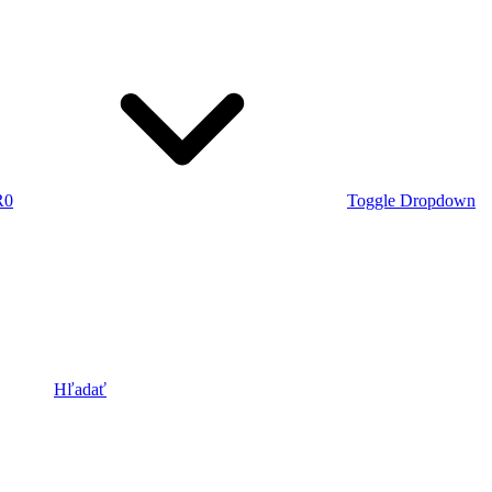
R
0
Toggle Dropdown
Hľadať