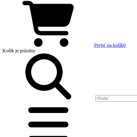
Prejsť na košík
0
Košík
je prázdny