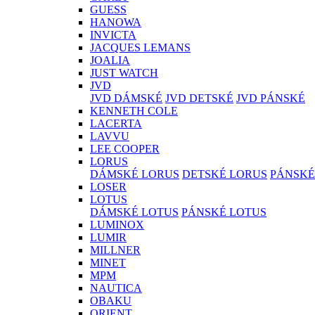
GUESS
HANOWA
INVICTA
JACQUES LEMANS
JOALIA
JUST WATCH
JVD
JVD DÁMSKÉ
JVD DETSKÉ
JVD PÁNSKÉ
KENNETH COLE
LACERTA
LAVVU
LEE COOPER
LORUS
DÁMSKÉ LORUS
DETSKÉ LORUS
PÁNSKÉ
LOSER
LOTUS
DÁMSKÉ LOTUS
PÁNSKÉ LOTUS
LUMINOX
LUMIR
MILLNER
MINET
MPM
NAUTICA
OBAKU
ORIENT