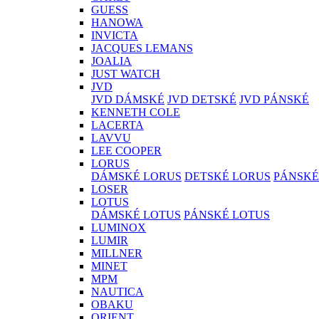
GUESS
HANOWA
INVICTA
JACQUES LEMANS
JOALIA
JUST WATCH
JVD
JVD DÁMSKÉ
JVD DETSKÉ
JVD PÁNSKÉ
KENNETH COLE
LACERTA
LAVVU
LEE COOPER
LORUS
DÁMSKÉ LORUS
DETSKÉ LORUS
PÁNSKÉ
LOSER
LOTUS
DÁMSKÉ LOTUS
PÁNSKÉ LOTUS
LUMINOX
LUMIR
MILLNER
MINET
MPM
NAUTICA
OBAKU
ORIENT