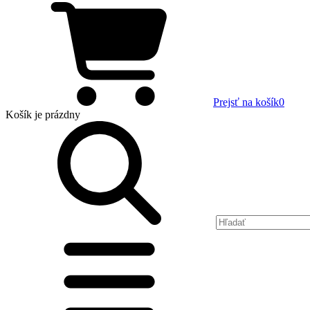
Prejsť na košík
0
Košík
je prázdny