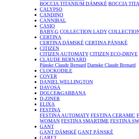
BOCCIA TITANIUM DÁMSKÉ
BOCCIA TIT
CALYPSO
CANDINO
CANNIBAL
CASIO
BABY-G
COLLECTION LADY
COLLECTIO
CERTINA
CERTINA DÁMSKÉ
CERTINA PÁNSKÉ
CITIZEN
CITIZEN AUTOMATY
CITIZEN ECO-DRIVE
CLAUDE BERNARD
Pánske Claude Bernard
Damske Claude Bernard
CLOCKODILE
COVER
DANIEL WELLINGTON
DAVOSA
DOLCE&GABBANA
D-ZINER
ELIXA
FESTINA
FESTINA AUTOMATY
FESTINA CERAMIC
WOMAN
FESTINA SMARTIME
FESTINA S
GANT
GANT DÁMSKÉ
GANT PÁNSKÉ
GARET