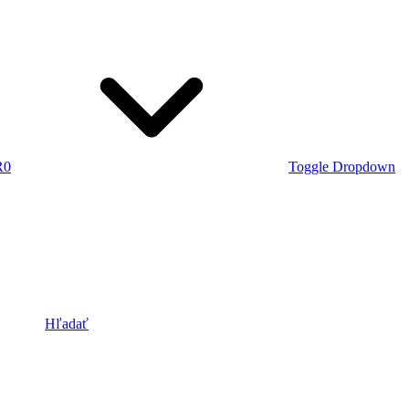
R
0
Toggle Dropdown
Hľadať