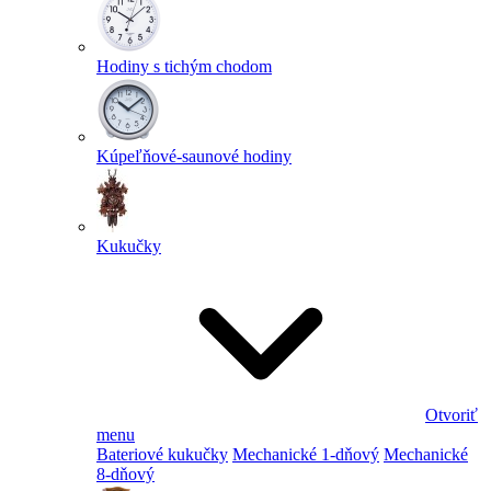
Hodiny s tichým chodom
Kúpeľňové-saunové hodiny
Kukučky
Otvoriť
menu
Bateriové kukučky
Mechanické 1-dňový
Mechanické
8-dňový