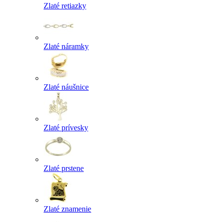
Zlaté retiazky
Zlaté náramky
Zlaté náušnice
Zlaté prívesky
Zlaté prstene
Zlaté znamenie