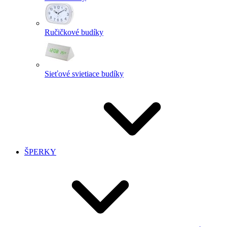
Ručičkové budíky
Sieťové svietiace budíky
ŠPERKY