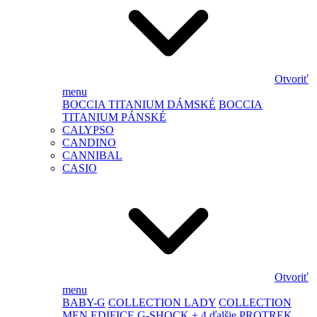
Otvoriť
menu
BOCCIA TITANIUM DÁMSKÉ
BOCCIA
TITANIUM PÁNSKÉ
CALYPSO
CANDINO
CANNIBAL
CASIO
Otvoriť
menu
BABY-G
COLLECTION LADY
COLLECTION
MEN
EDIFICE
G-SHOCK
+ 4 ďalšie
PROTREK