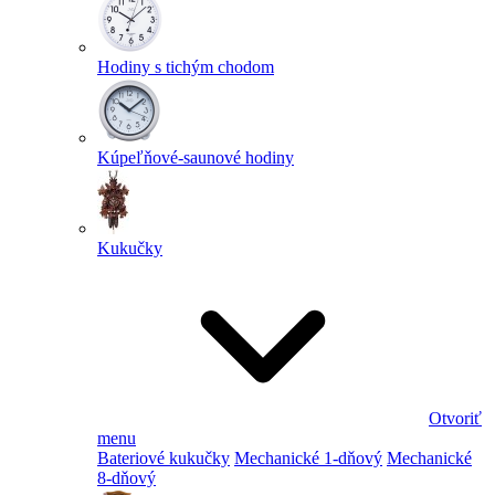
Hodiny s tichým chodom
Kúpeľňové-saunové hodiny
Kukučky
Otvoriť
menu
Bateriové kukučky
Mechanické 1-dňový
Mechanické
8-dňový