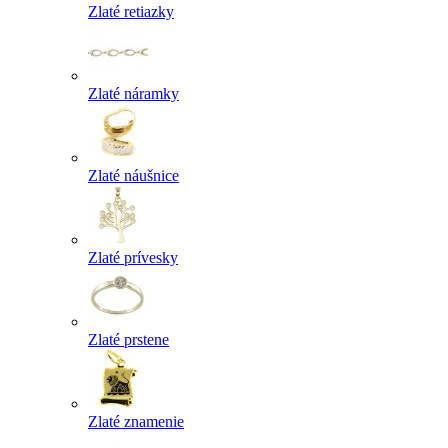
Zlaté retiazky
Zlaté náramky
Zlaté náušnice
Zlaté prívesky
Zlaté prstene
Zlaté znamenie