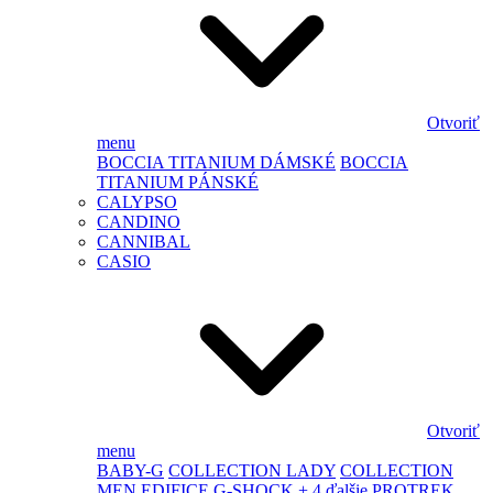
Otvoriť
menu
BOCCIA TITANIUM DÁMSKÉ
BOCCIA
TITANIUM PÁNSKÉ
CALYPSO
CANDINO
CANNIBAL
CASIO
Otvoriť
menu
BABY-G
COLLECTION LADY
COLLECTION
MEN
EDIFICE
G-SHOCK
+ 4 ďalšie
PROTREK