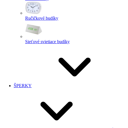
Ručičkové budíky
Sieťové svietiace budíky
ŠPERKY