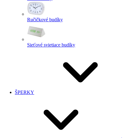
Ručičkové budíky
Sieťové svietiace budíky
ŠPERKY