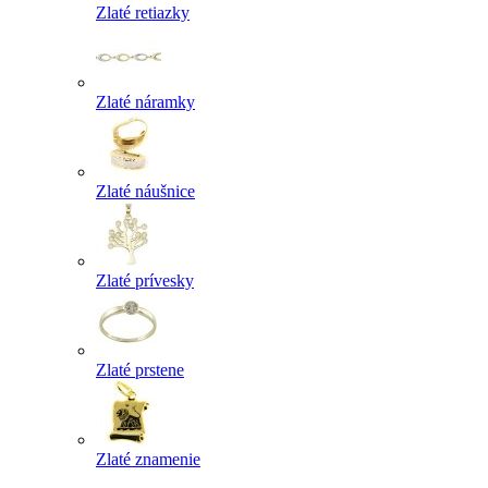
Zlaté retiazky
Zlaté náramky
Zlaté náušnice
Zlaté prívesky
Zlaté prstene
Zlaté znamenie