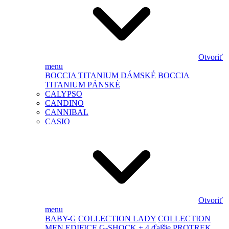
Otvoriť
menu
BOCCIA TITANIUM DÁMSKÉ
BOCCIA
TITANIUM PÁNSKÉ
CALYPSO
CANDINO
CANNIBAL
CASIO
Otvoriť
menu
BABY-G
COLLECTION LADY
COLLECTION
MEN
EDIFICE
G-SHOCK
+ 4 ďalšie
PROTREK