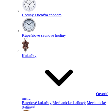
Hodiny s tichým chodom
Kúpeľňové-saunové hodiny
Kukučky
Otvoriť
menu
Bateriové kukučky
Mechanické 1-dňový
Mechanické
8-dňový