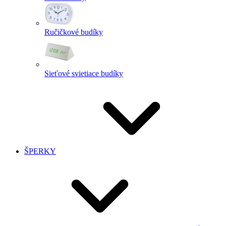
Ručičkové budíky
Sieťové svietiace budíky
ŠPERKY