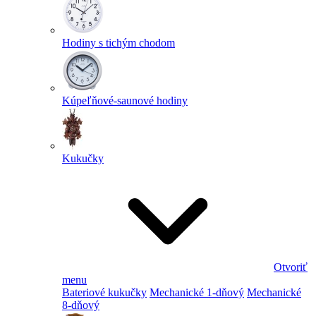
Hodiny s tichým chodom
Kúpeľňové-saunové hodiny
Kukučky
Otvoriť
menu
Bateriové kukučky
Mechanické 1-dňový
Mechanické
8-dňový