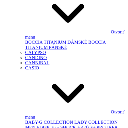
Otvoriť
menu
BOCCIA TITANIUM DÁMSKÉ
BOCCIA
TITANIUM PÁNSKÉ
CALYPSO
CANDINO
CANNIBAL
CASIO
Otvoriť
menu
BABY-G
COLLECTION LADY
COLLECTION
MEN
EDIFICE
G-SHOCK
+ 4 ďalšie
PROTREK