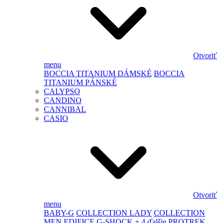
Otvoriť
menu
BOCCIA TITANIUM DÁMSKÉ
BOCCIA
TITANIUM PÁNSKÉ
CALYPSO
CANDINO
CANNIBAL
CASIO
Otvoriť
menu
BABY-G
COLLECTION LADY
COLLECTION
MEN
EDIFICE
G-SHOCK
+ 4 ďalšie
PROTREK