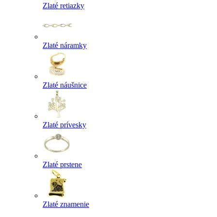
Zlaté retiazky
Zlaté náramky
Zlaté náušnice
Zlaté prívesky
Zlaté prstene
Zlaté znamenie