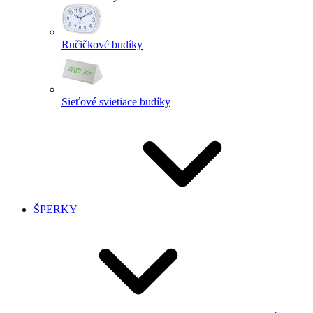
Ručičkové budíky
Sieťové svietiace budíky
ŠPERKY