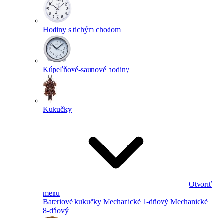
Hodiny s tichým chodom
Kúpeľňové-saunové hodiny
Kukučky
Otvoriť
menu
Bateriové kukučky
Mechanické 1-dňový
Mechanické
8-dňový