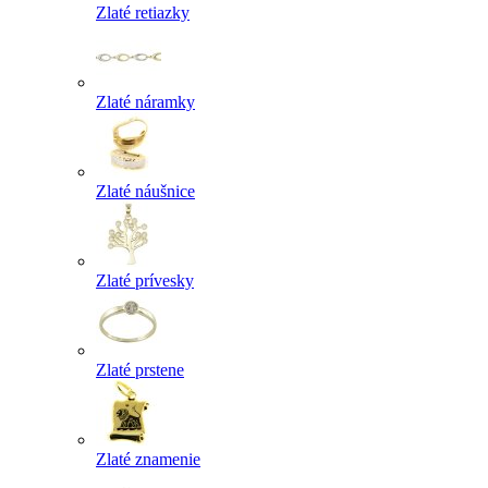
Zlaté retiazky
Zlaté náramky
Zlaté náušnice
Zlaté prívesky
Zlaté prstene
Zlaté znamenie