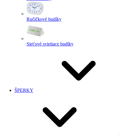
Ručičkové budíky
Sieťové svietiace budíky
ŠPERKY