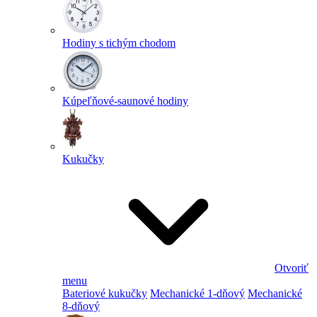
Hodiny s tichým chodom
Kúpeľňové-saunové hodiny
Kukučky
Otvoriť
menu
Bateriové kukučky
Mechanické 1-dňový
Mechanické
8-dňový