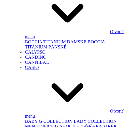
Otvoriť
menu
BOCCIA TITANIUM DÁMSKÉ
BOCCIA
TITANIUM PÁNSKÉ
CALYPSO
CANDINO
CANNIBAL
CASIO
Otvoriť
menu
BABY-G
COLLECTION LADY
COLLECTION
MEN
EDIFICE
G-SHOCK
+ 4 ďalšie
PROTREK