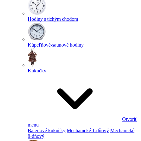
Hodiny s tichým chodom
Kúpeľňové-saunové hodiny
Kukučky
Otvoriť
menu
Bateriové kukučky
Mechanické 1-dňový
Mechanické
8-dňový