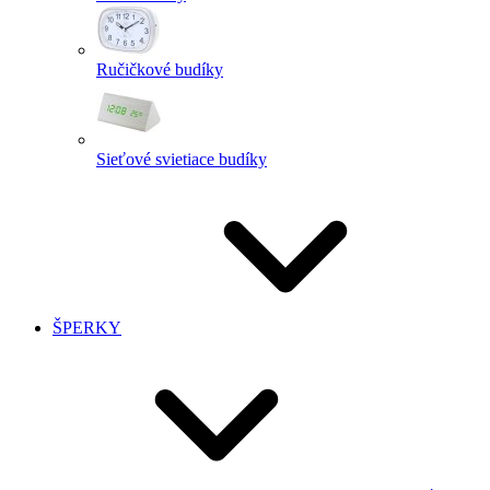
Ručičkové budíky
Sieťové svietiace budíky
ŠPERKY