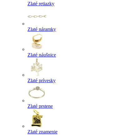
Zlaté retiazky
Zlaté náramky
Zlaté náušnice
Zlaté prívesky
Zlaté prstene
Zlaté znamenie