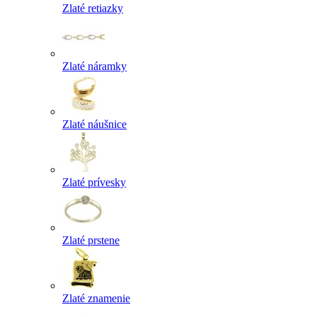
Zlaté retiazky
Zlaté náramky
Zlaté náušnice
Zlaté prívesky
Zlaté prstene
Zlaté znamenie