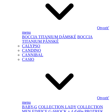
Otvoriť
menu
BOCCIA TITANIUM DÁMSKÉ
BOCCIA
TITANIUM PÁNSKÉ
CALYPSO
CANDINO
CANNIBAL
CASIO
Otvoriť
menu
BABY-G
COLLECTION LADY
COLLECTION
MEN
EDIFICE
G-SHOCK
+ 4 ďalšie
PROTREK