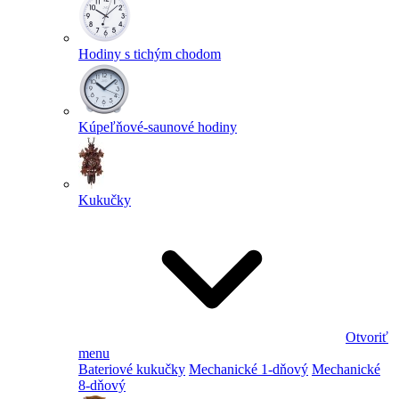
Hodiny s tichým chodom
Kúpeľňové-saunové hodiny
Kukučky
Otvoriť
menu
Bateriové kukučky
Mechanické 1-dňový
Mechanické
8-dňový