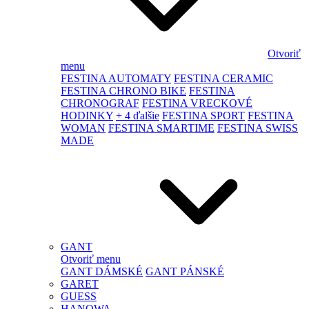
Otvoriť
menu
FESTINA AUTOMATY
FESTINA CERAMIC
FESTINA CHRONO BIKE
FESTINA
CHRONOGRAF
FESTINA VRECKOVÉ
HODINKY
+ 4 ďalšie
FESTINA SPORT
FESTINA
WOMAN
FESTINA SMARTIME
FESTINA SWISS
MADE
GANT
Otvoriť menu
GANT DÁMSKÉ
GANT PÁNSKÉ
GARET
GUESS
HANOWA