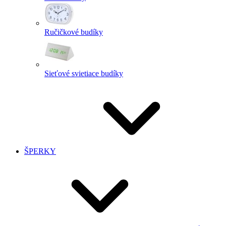
Ručičkové budíky
Sieťové svietiace budíky
ŠPERKY