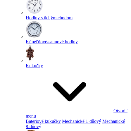
Hodiny s tichým chodom
Kúpeľňové-saunové hodiny
Kukučky
Otvoriť
menu
Bateriové kukučky
Mechanické 1-dňový
Mechanické
8-dňový