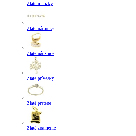
Zlaté retiazky
Zlaté náramky
Zlaté náušnice
Zlaté prívesky
Zlaté prstene
Zlaté znamenie