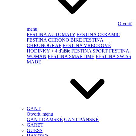
Otvoriť
menu
FESTINA AUTOMATY
FESTINA CERAMIC
FESTINA CHRONO BIKE
FESTINA
CHRONOGRAF
FESTINA VRECKOVÉ
HODINKY
+ 4 ďalšie
FESTINA SPORT
FESTINA
WOMAN
FESTINA SMARTIME
FESTINA SWISS
MADE
GANT
Otvoriť menu
GANT DÁMSKÉ
GANT PÁNSKÉ
GARET
GUESS
HANOWA