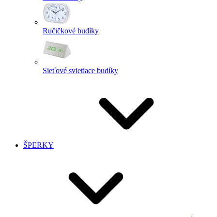
Ručičkové budíky
Sieťové svietiace budíky
ŠPERKY