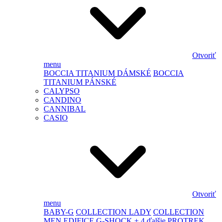
Otvoriť
menu
BOCCIA TITANIUM DÁMSKÉ
BOCCIA
TITANIUM PÁNSKÉ
CALYPSO
CANDINO
CANNIBAL
CASIO
Otvoriť
menu
BABY-G
COLLECTION LADY
COLLECTION
MEN
EDIFICE
G-SHOCK
+ 4 ďalšie
PROTREK