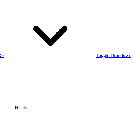
R
0
Toggle Dropdown
Hľadať