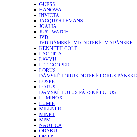
GUESS
HANOWA
INVICTA
JACQUES LEMANS
JOALIA
JUST WATCH
JVD
JVD DÁMSKÉ
JVD DETSKÉ
JVD PÁNSKÉ
KENNETH COLE
LACERTA
LAVVU
LEE COOPER
LORUS
DÁMSKÉ LORUS
DETSKÉ LORUS
PÁNSKÉ
LOSER
LOTUS
DÁMSKÉ LOTUS
PÁNSKÉ LOTUS
LUMINOX
LUMIR
MILLNER
MINET
MPM
NAUTICA
OBAKU
ORIENT