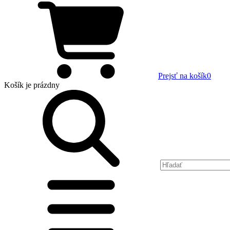
Prejsť na košík
0
Košík
je prázdny