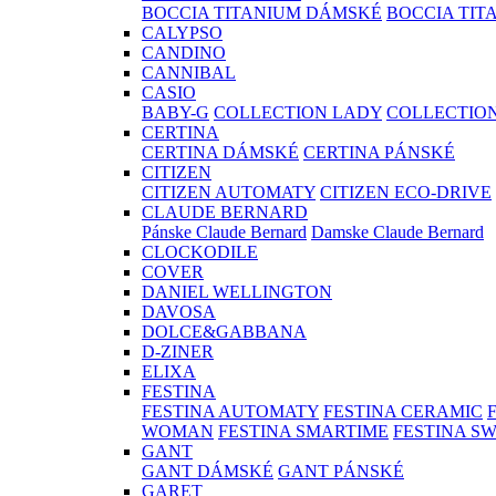
BOCCIA TITANIUM DÁMSKÉ
BOCCIA TIT
CALYPSO
CANDINO
CANNIBAL
CASIO
BABY-G
COLLECTION LADY
COLLECTIO
CERTINA
CERTINA DÁMSKÉ
CERTINA PÁNSKÉ
CITIZEN
CITIZEN AUTOMATY
CITIZEN ECO-DRIVE
CLAUDE BERNARD
Pánske Claude Bernard
Damske Claude Bernard
CLOCKODILE
COVER
DANIEL WELLINGTON
DAVOSA
DOLCE&GABBANA
D-ZINER
ELIXA
FESTINA
FESTINA AUTOMATY
FESTINA CERAMIC
WOMAN
FESTINA SMARTIME
FESTINA S
GANT
GANT DÁMSKÉ
GANT PÁNSKÉ
GARET