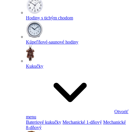
Hodiny s tichým chodom
Kúpeľňové-saunové hodiny
Kukučky
Otvoriť
menu
Bateriové kukučky
Mechanické 1-dňový
Mechanické
8-dňový