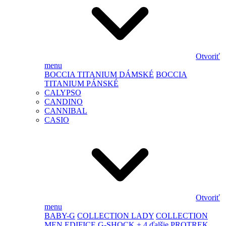
Otvoriť
menu
BOCCIA TITANIUM DÁMSKÉ
BOCCIA
TITANIUM PÁNSKÉ
CALYPSO
CANDINO
CANNIBAL
CASIO
Otvoriť
menu
BABY-G
COLLECTION LADY
COLLECTION
MEN
EDIFICE
G-SHOCK
+ 4 ďalšie
PROTREK