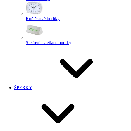
Ručičkové budíky
Sieťové svietiace budíky
ŠPERKY