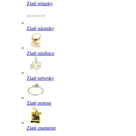
Zlaté retiazky
Zlaté náramky
Zlaté náušnice
Zlaté prívesky
Zlaté prstene
Zlaté znamenie