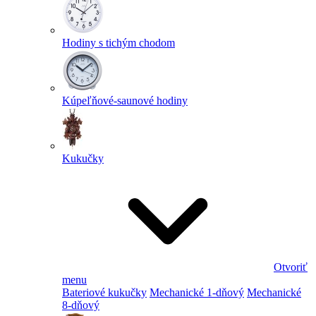
Hodiny s tichým chodom
Kúpeľňové-saunové hodiny
Kukučky
Otvoriť
menu
Bateriové kukučky
Mechanické 1-dňový
Mechanické
8-dňový