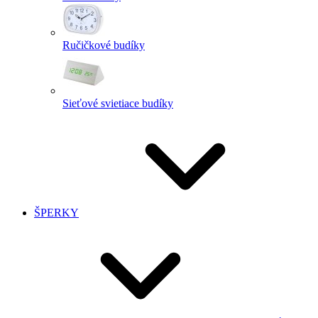
Ručičkové budíky
Sieťové svietiace budíky
ŠPERKY