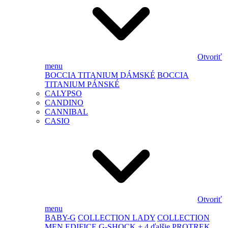
Otvoriť
menu
BOCCIA TITANIUM DÁMSKÉ
BOCCIA
TITANIUM PÁNSKÉ
CALYPSO
CANDINO
CANNIBAL
CASIO
Otvoriť
menu
BABY-G
COLLECTION LADY
COLLECTION
MEN
EDIFICE
G-SHOCK
+ 4 ďalšie
PROTREK