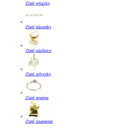
Zlaté retiazky
Zlaté náramky
Zlaté náušnice
Zlaté prívesky
Zlaté prstene
Zlaté znamenie