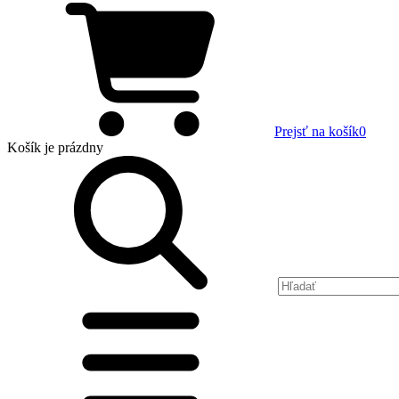
Prejsť na košík
0
Košík
je prázdny