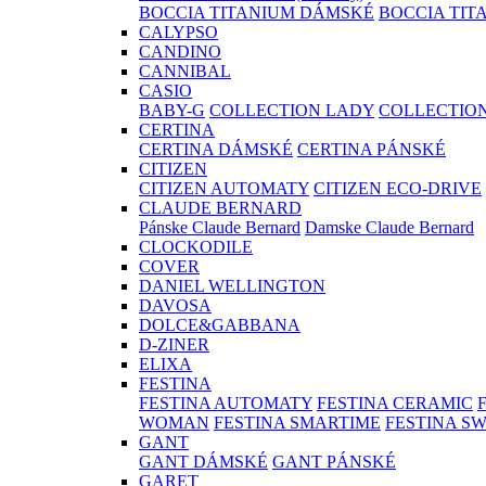
BOCCIA TITANIUM DÁMSKÉ
BOCCIA TIT
CALYPSO
CANDINO
CANNIBAL
CASIO
BABY-G
COLLECTION LADY
COLLECTIO
CERTINA
CERTINA DÁMSKÉ
CERTINA PÁNSKÉ
CITIZEN
CITIZEN AUTOMATY
CITIZEN ECO-DRIVE
CLAUDE BERNARD
Pánske Claude Bernard
Damske Claude Bernard
CLOCKODILE
COVER
DANIEL WELLINGTON
DAVOSA
DOLCE&GABBANA
D-ZINER
ELIXA
FESTINA
FESTINA AUTOMATY
FESTINA CERAMIC
WOMAN
FESTINA SMARTIME
FESTINA S
GANT
GANT DÁMSKÉ
GANT PÁNSKÉ
GARET