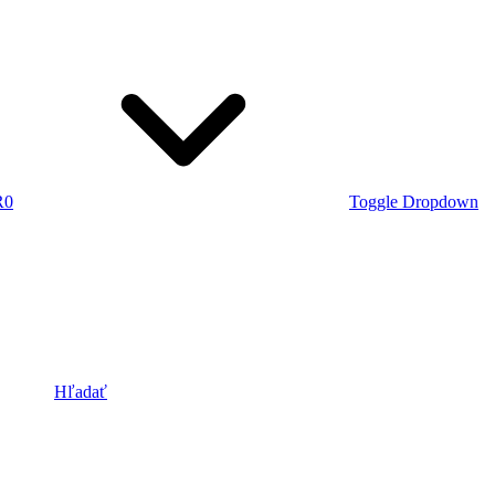
R
0
Toggle Dropdown
Hľadať