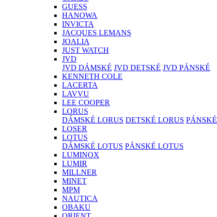
GUESS
HANOWA
INVICTA
JACQUES LEMANS
JOALIA
JUST WATCH
JVD
JVD DÁMSKÉ
JVD DETSKÉ
JVD PÁNSKÉ
KENNETH COLE
LACERTA
LAVVU
LEE COOPER
LORUS
DÁMSKÉ LORUS
DETSKÉ LORUS
PÁNSKÉ
LOSER
LOTUS
DÁMSKÉ LOTUS
PÁNSKÉ LOTUS
LUMINOX
LUMIR
MILLNER
MINET
MPM
NAUTICA
OBAKU
ORIENT