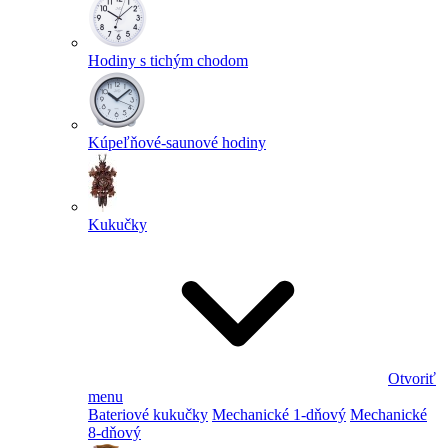
Hodiny s tichým chodom
Kúpeľňové-saunové hodiny
Kukučky
Otvoriť
menu
Bateriové kukučky
Mechanické 1-dňový
Mechanické
8-dňový