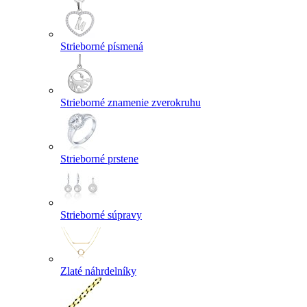
Strieborné písmená
Strieborné znamenie zverokruhu
Strieborné prstene
Strieborné súpravy
Zlaté náhrdelníky