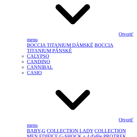
Otvoriť
menu
BOCCIA TITANIUM DÁMSKÉ
BOCCIA
TITANIUM PÁNSKÉ
CALYPSO
CANDINO
CANNIBAL
CASIO
Otvoriť
menu
BABY-G
COLLECTION LADY
COLLECTION
MEN
EDIFICE
G-SHOCK
+ 4 ďalšie
PROTREK