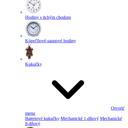
Hodiny s tichým chodom
Kúpeľňové-saunové hodiny
Kukučky
Otvoriť
menu
Bateriové kukučky
Mechanické 1-dňový
Mechanické
8-dňový