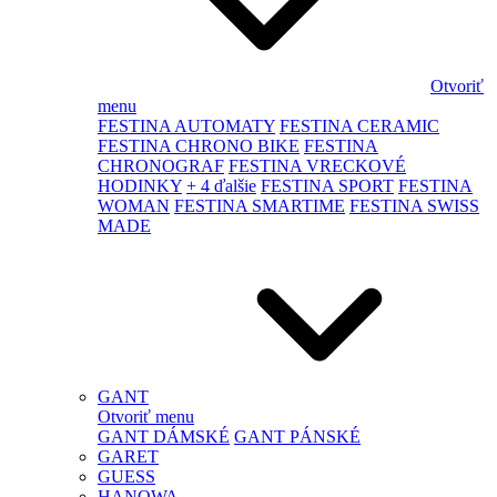
Otvoriť
menu
FESTINA AUTOMATY
FESTINA CERAMIC
FESTINA CHRONO BIKE
FESTINA
CHRONOGRAF
FESTINA VRECKOVÉ
HODINKY
+ 4 ďalšie
FESTINA SPORT
FESTINA
WOMAN
FESTINA SMARTIME
FESTINA SWISS
MADE
GANT
Otvoriť menu
GANT DÁMSKÉ
GANT PÁNSKÉ
GARET
GUESS
HANOWA