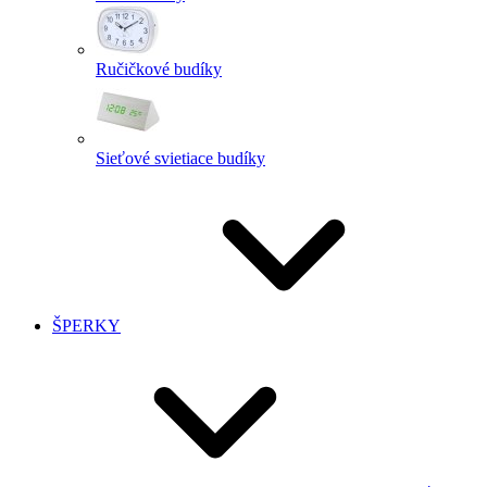
Ručičkové budíky
Sieťové svietiace budíky
ŠPERKY