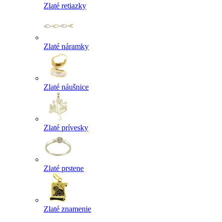
Zlaté retiazky
Zlaté náramky
Zlaté náušnice
Zlaté prívesky
Zlaté prstene
Zlaté znamenie