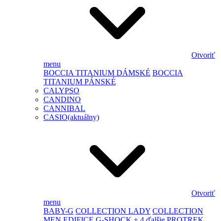
Otvoriť
menu
BOCCIA TITANIUM DÁMSKÉ
BOCCIA
TITANIUM PÁNSKÉ
CALYPSO
CANDINO
CANNIBAL
CASIO
(aktuálny)
Otvoriť
menu
BABY-G
COLLECTION LADY
COLLECTION
MEN
EDIFICE
G-SHOCK
+ 4 ďalšie
PROTREK