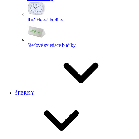
Ručičkové budíky
Sieťové svietiace budíky
ŠPERKY