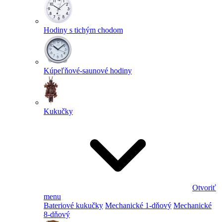
Hodiny s tichým chodom
Kúpeľňové-saunové hodiny
Kukučky
Otvoriť
menu
Bateriové kukučky
Mechanické 1-dňový
Mechanické
8-dňový