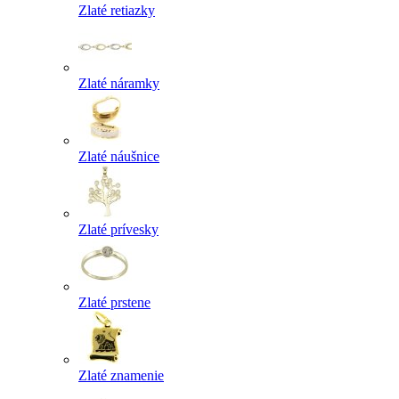
Zlaté retiazky
Zlaté náramky
Zlaté náušnice
Zlaté prívesky
Zlaté prstene
Zlaté znamenie