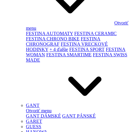
Otvoriť
menu
FESTINA AUTOMATY
FESTINA CERAMIC
FESTINA CHRONO BIKE
FESTINA
CHRONOGRAF
FESTINA VRECKOVÉ
HODINKY
+ 4 ďalšie
FESTINA SPORT
FESTINA
WOMAN
FESTINA SMARTIME
FESTINA SWISS
MADE
GANT
Otvoriť menu
GANT DÁMSKÉ
GANT PÁNSKÉ
GARET
GUESS
HANOWA