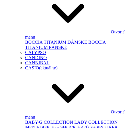
Otvoriť
menu
BOCCIA TITANIUM DÁMSKÉ
BOCCIA
TITANIUM PÁNSKÉ
CALYPSO
CANDINO
CANNIBAL
CASIO
(aktuálny)
Otvoriť
menu
BABY-G
COLLECTION LADY
COLLECTION
MEN
EDIFICE
G-SHOCK
+ 4 ďalšie
PROTREK