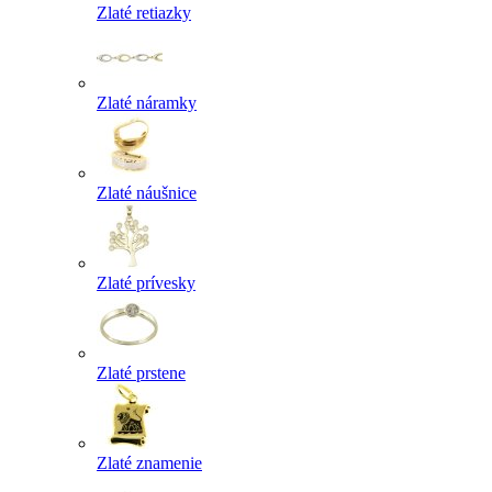
Zlaté retiazky
Zlaté náramky
Zlaté náušnice
Zlaté prívesky
Zlaté prstene
Zlaté znamenie