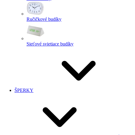
Ručičkové budíky
Sieťové svietiace budíky
ŠPERKY