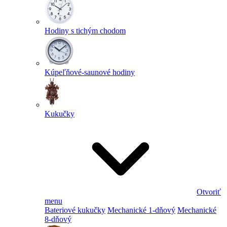
Hodiny s tichým chodom
Kúpeľňové-saunové hodiny
Kukučky
Otvoriť
menu
Bateriové kukučky
Mechanické 1-dňový
Mechanické
8-dňový