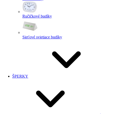
Ručičkové budíky
Sieťové svietiace budíky
ŠPERKY