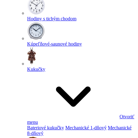
Hodiny s tichým chodom
Kúpeľňové-saunové hodiny
Kukučky
Otvoriť
menu
Bateriové kukučky
Mechanické 1-dňový
Mechanické
8-dňový