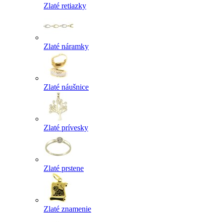
Zlaté retiazky
Zlaté náramky
Zlaté náušnice
Zlaté prívesky
Zlaté prstene
Zlaté znamenie