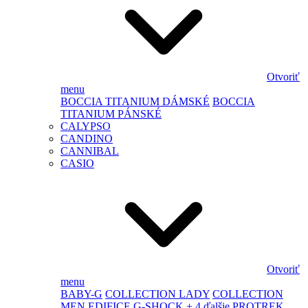
Otvoriť
menu
BOCCIA TITANIUM DÁMSKÉ
BOCCIA
TITANIUM PÁNSKÉ
CALYPSO
CANDINO
CANNIBAL
CASIO
Otvoriť
menu
BABY-G
COLLECTION LADY
COLLECTION
MEN
EDIFICE
G-SHOCK
+ 4 ďalšie
PROTREK