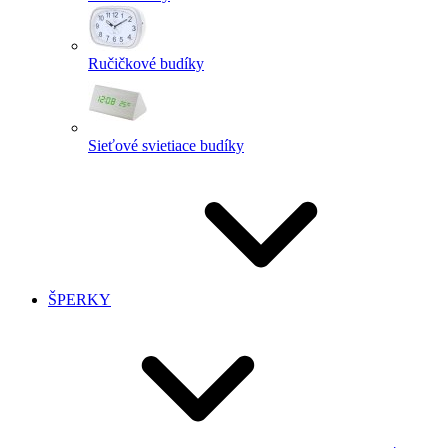
Ručičkové budíky
Sieťové svietiace budíky
ŠPERKY