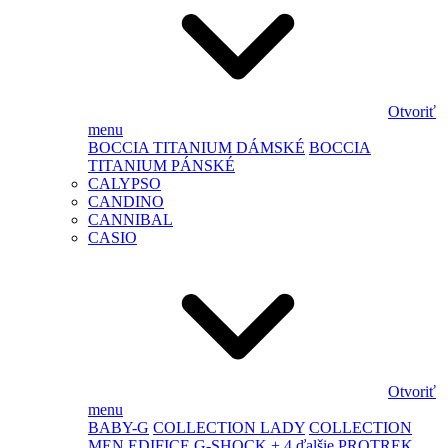
Otvoriť
menu
BOCCIA TITANIUM DÁMSKÉ
BOCCIA
TITANIUM PÁNSKÉ
CALYPSO
CANDINO
CANNIBAL
CASIO
Otvoriť
menu
BABY-G
COLLECTION LADY
COLLECTION
MEN
EDIFICE
G-SHOCK
+ 4 ďalšie
PROTREK