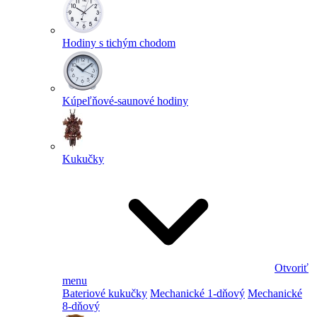
Hodiny s tichým chodom
Kúpeľňové-saunové hodiny
Kukučky
Otvoriť
menu
Bateriové kukučky
Mechanické 1-dňový
Mechanické
8-dňový