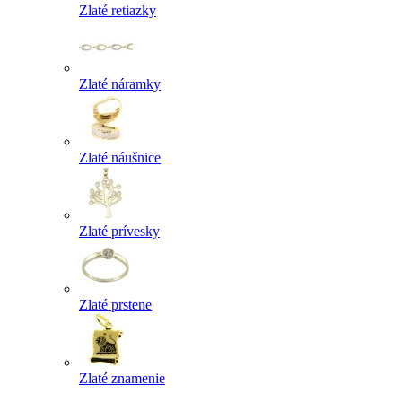
Zlaté retiazky
Zlaté náramky
Zlaté náušnice
Zlaté prívesky
Zlaté prstene
Zlaté znamenie