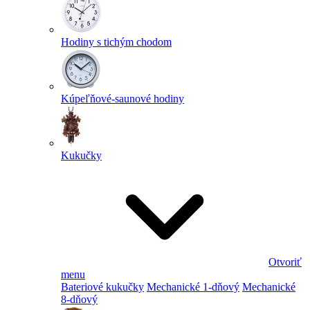
Hodiny s tichým chodom
Kúpeľňové-saunové hodiny
Kukučky
Otvoriť
menu
Bateriové kukučky
Mechanické 1-dňový
Mechanické
8-dňový