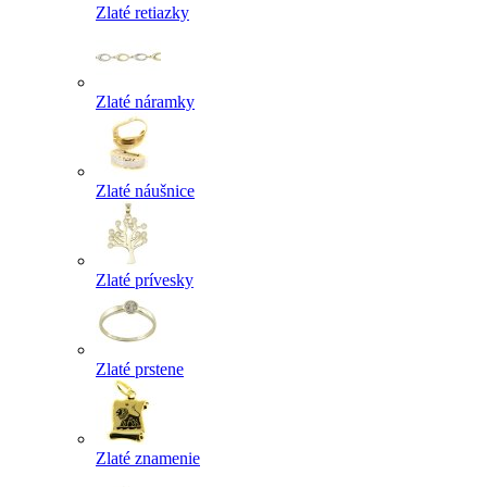
Zlaté retiazky
Zlaté náramky
Zlaté náušnice
Zlaté prívesky
Zlaté prstene
Zlaté znamenie