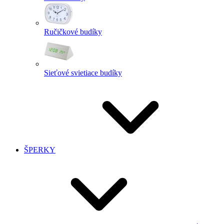
Ručičkové budíky
Sieťové svietiace budíky
ŠPERKY