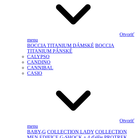
Otvoriť
menu
BOCCIA TITANIUM DÁMSKÉ
BOCCIA
TITANIUM PÁNSKÉ
CALYPSO
CANDINO
CANNIBAL
CASIO
Otvoriť
menu
BABY-G
COLLECTION LADY
COLLECTION
MEN
EDIFICE
G-SHOCK
+ 4 ďalšie
PROTREK