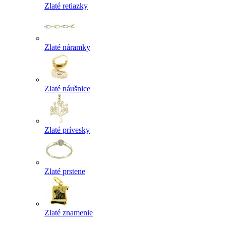
Zlaté retiazky
Zlaté náramky
Zlaté náušnice
Zlaté prívesky
Zlaté prstene
Zlaté znamenie