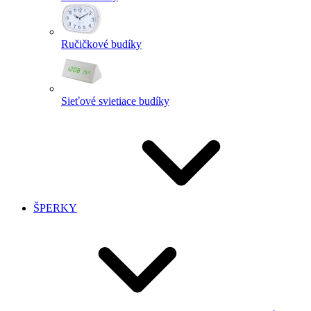
Ručičkové budíky
Sieťové svietiace budíky
ŠPERKY