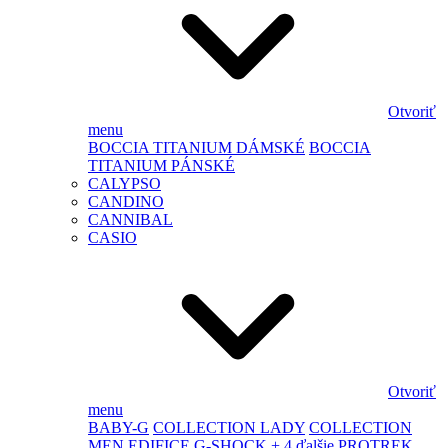
Otvoriť
menu
BOCCIA TITANIUM DÁMSKÉ
BOCCIA
TITANIUM PÁNSKÉ
CALYPSO
CANDINO
CANNIBAL
CASIO
Otvoriť
menu
BABY-G
COLLECTION LADY
COLLECTION
MEN
EDIFICE
G-SHOCK
+ 4 ďalšie
PROTREK