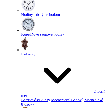
Hodiny s tichým chodom
Kúpeľňové-saunové hodiny
Kukučky
Otvoriť
menu
Bateriové kukučky
Mechanické 1-dňový
Mechanické
8-dňový