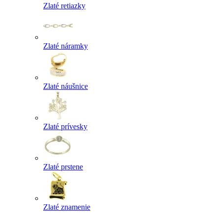
Zlaté retiazky
Zlaté náramky
Zlaté náušnice
Zlaté prívesky
Zlaté prstene
Zlaté znamenie