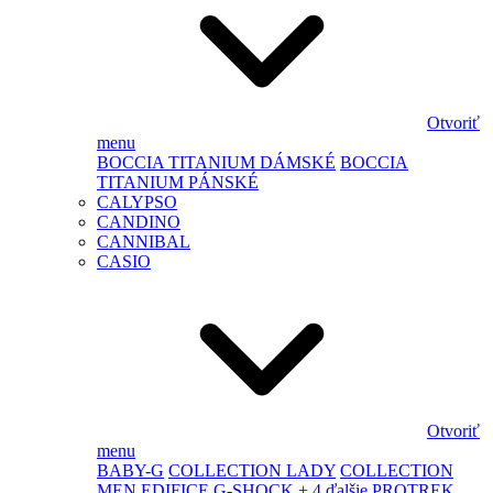
Otvoriť
menu
BOCCIA TITANIUM DÁMSKÉ
BOCCIA
TITANIUM PÁNSKÉ
CALYPSO
CANDINO
CANNIBAL
CASIO
Otvoriť
menu
BABY-G
COLLECTION LADY
COLLECTION
MEN
EDIFICE
G-SHOCK
+ 4 ďalšie
PROTREK