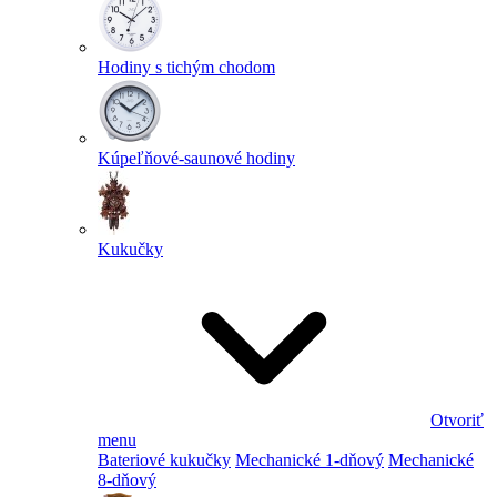
Hodiny s tichým chodom
Kúpeľňové-saunové hodiny
Kukučky
Otvoriť
menu
Bateriové kukučky
Mechanické 1-dňový
Mechanické
8-dňový