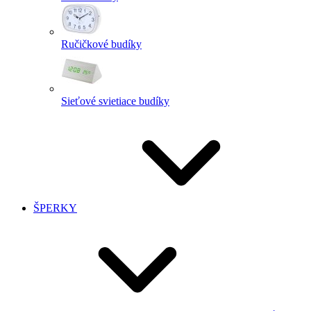
Ručičkové budíky
Sieťové svietiace budíky
ŠPERKY