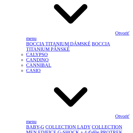
Otvoriť
menu
BOCCIA TITANIUM DÁMSKÉ
BOCCIA
TITANIUM PÁNSKÉ
CALYPSO
CANDINO
CANNIBAL
CASIO
Otvoriť
menu
BABY-G
COLLECTION LADY
COLLECTION
MEN
EDIFICE
G-SHOCK
+ 4 ďalšie
PROTREK