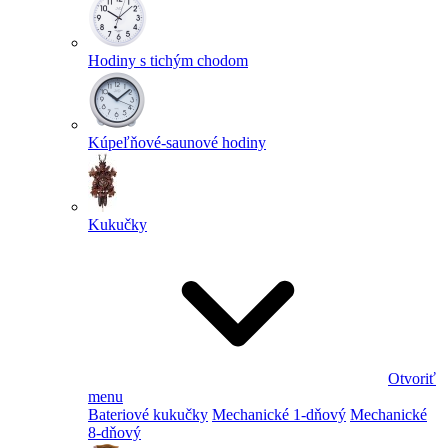
Hodiny s tichým chodom
Kúpeľňové-saunové hodiny
Kukučky
Otvoriť
menu
Bateriové kukučky
Mechanické 1-dňový
Mechanické
8-dňový