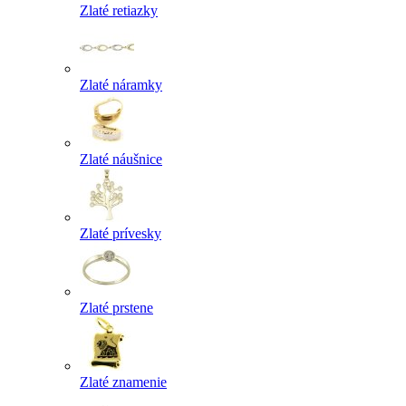
Zlaté retiazky
Zlaté náramky
Zlaté náušnice
Zlaté prívesky
Zlaté prstene
Zlaté znamenie