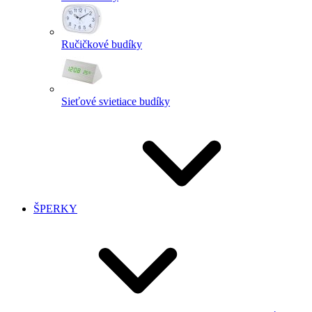
Ručičkové budíky
Sieťové svietiace budíky
ŠPERKY