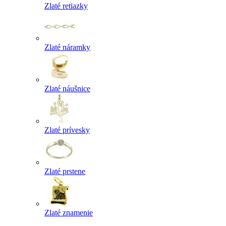
Zlaté retiazky
Zlaté náramky
Zlaté náušnice
Zlaté prívesky
Zlaté prstene
Zlaté znamenie