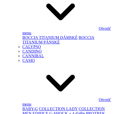
Otvoriť
menu
BOCCIA TITANIUM DÁMSKÉ
BOCCIA
TITANIUM PÁNSKÉ
CALYPSO
CANDINO
CANNIBAL
CASIO
Otvoriť
menu
BABY-G
COLLECTION LADY
COLLECTION
MEN
EDIFICE
G-SHOCK
+ 4 ďalšie
PROTREK