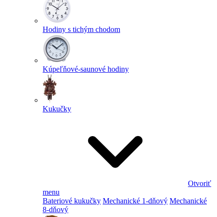
Hodiny s tichým chodom
Kúpeľňové-saunové hodiny
Kukučky
Otvoriť
menu
Bateriové kukučky
Mechanické 1-dňový
Mechanické
8-dňový