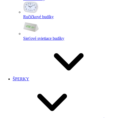
Ručičkové budíky
Sieťové svietiace budíky
ŠPERKY