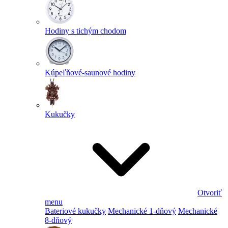
Hodiny s tichým chodom
Kúpeľňové-saunové hodiny
Kukučky
Otvoriť
menu
Bateriové kukučky
Mechanické 1-dňový
Mechanické
8-dňový