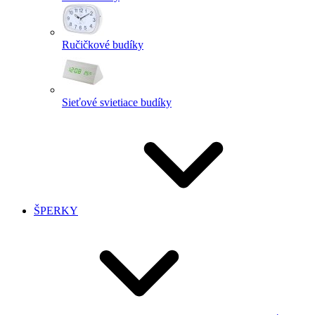
Ručičkové budíky
Sieťové svietiace budíky
ŠPERKY