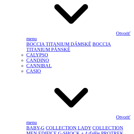
Otvoriť
menu
BOCCIA TITANIUM DÁMSKÉ
BOCCIA
TITANIUM PÁNSKÉ
CALYPSO
CANDINO
CANNIBAL
CASIO
Otvoriť
menu
BABY-G
COLLECTION LADY
COLLECTION
MEN
EDIFICE
G-SHOCK
+ 4 ďalšie
PROTREK