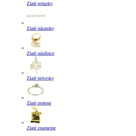
Zlaté retiazky
Zlaté náramky
Zlaté náušnice
Zlaté prívesky
Zlaté prstene
Zlaté znamenie