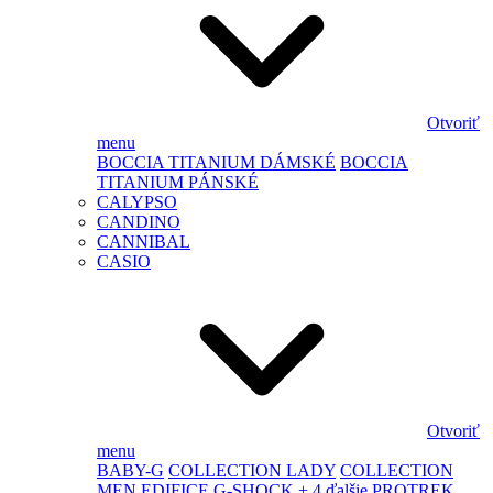
Otvoriť
menu
BOCCIA TITANIUM DÁMSKÉ
BOCCIA
TITANIUM PÁNSKÉ
CALYPSO
CANDINO
CANNIBAL
CASIO
Otvoriť
menu
BABY-G
COLLECTION LADY
COLLECTION
MEN
EDIFICE
G-SHOCK
+ 4 ďalšie
PROTREK