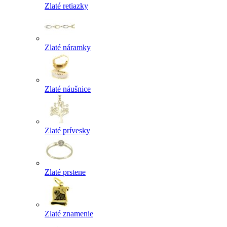
Zlaté retiazky
Zlaté náramky
Zlaté náušnice
Zlaté prívesky
Zlaté prstene
Zlaté znamenie