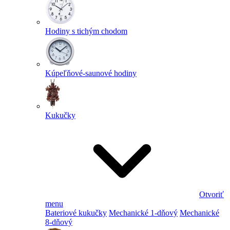
Hodiny s tichým chodom
Kúpeľňové-saunové hodiny
Kukučky
Otvoriť
menu
Bateriové kukučky
Mechanické 1-dňový
Mechanické
8-dňový