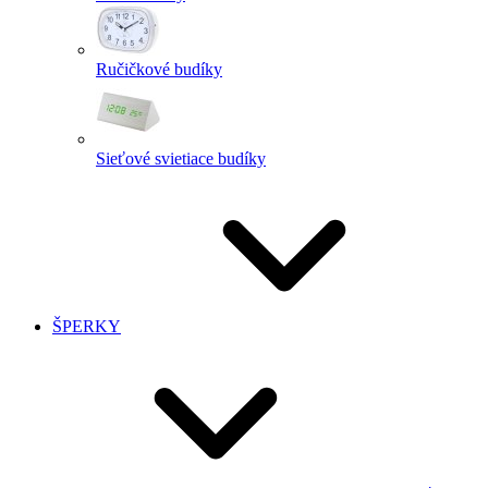
Ručičkové budíky
Sieťové svietiace budíky
ŠPERKY