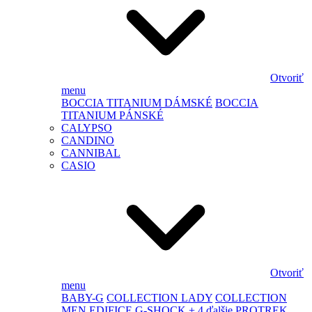
Otvoriť
menu
BOCCIA TITANIUM DÁMSKÉ
BOCCIA
TITANIUM PÁNSKÉ
CALYPSO
CANDINO
CANNIBAL
CASIO
Otvoriť
menu
BABY-G
COLLECTION LADY
COLLECTION
MEN
EDIFICE
G-SHOCK
+ 4 ďalšie
PROTREK