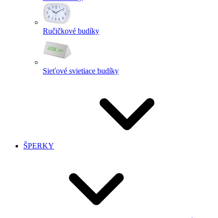
Ručičkové budíky
Sieťové svietiace budíky
ŠPERKY