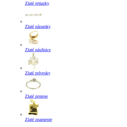
Zlaté retiazky
Zlaté náramky
Zlaté náušnice
Zlaté prívesky
Zlaté prstene
Zlaté znamenie