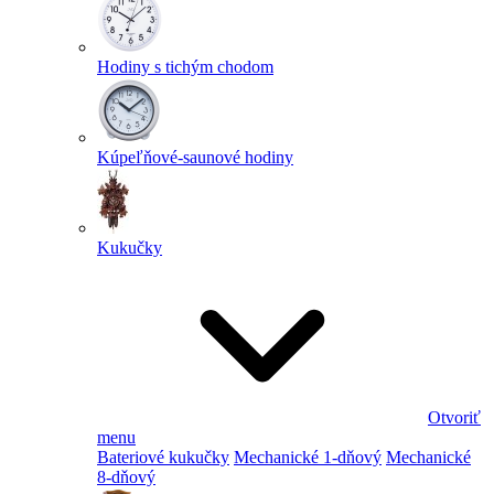
Hodiny s tichým chodom
Kúpeľňové-saunové hodiny
Kukučky
Otvoriť
menu
Bateriové kukučky
Mechanické 1-dňový
Mechanické
8-dňový