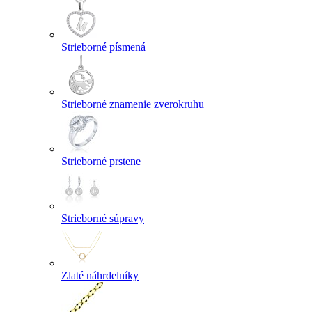
Strieborné písmená
Strieborné znamenie zverokruhu
Strieborné prstene
Strieborné súpravy
Zlaté náhrdelníky