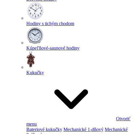
Hodiny s tichým chodom
Kúpeľňové-saunové hodiny
Kukučky
Otvoriť
menu
Bateriové kukučky
Mechanické 1-dňový
Mechanické