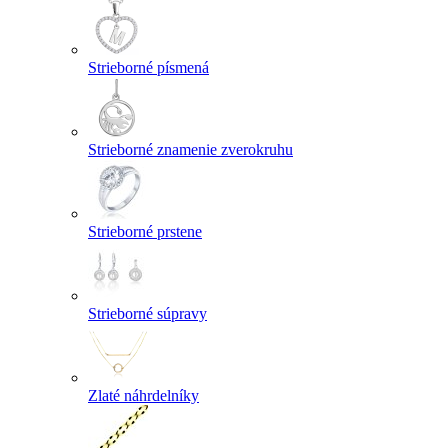
Strieborné písmená
Strieborné znamenie zverokruhu
Strieborné prstene
Strieborné súpravy
Zlaté náhrdelníky