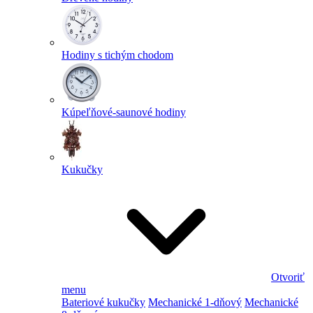
Hodiny s tichým chodom
Kúpeľňové-saunové hodiny
Kukučky
Otvoriť
menu
Bateriové kukučky
Mechanické 1-dňový
Mechanické