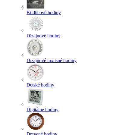
Břidlicové hodiny
Dizajnové hodiny
Dizajnové luxusné hodiny
Detské hodiny
Digitálne hodiny
Drevené hodiny