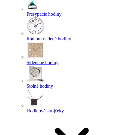
Presýpacie hodiny
Rádiom riadené hodiny
Sklenené hodiny
Stolné hodiny
Hodinové strojčeky