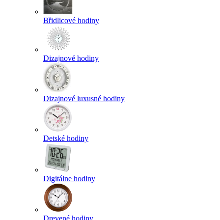
Břidlicové hodiny
Dizajnové hodiny
Dizajnové luxusné hodiny
Detské hodiny
Digitálne hodiny
Drevené hodiny