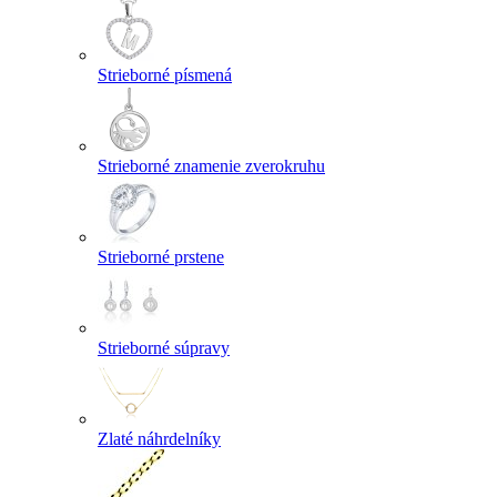
Strieborné písmená
Strieborné znamenie zverokruhu
Strieborné prstene
Strieborné súpravy
Zlaté náhrdelníky