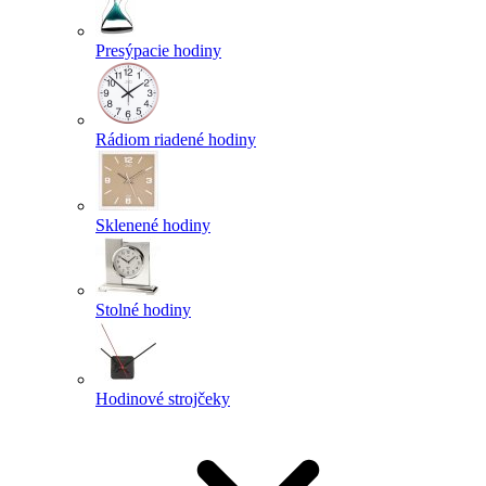
Presýpacie hodiny
Rádiom riadené hodiny
Sklenené hodiny
Stolné hodiny
Hodinové strojčeky