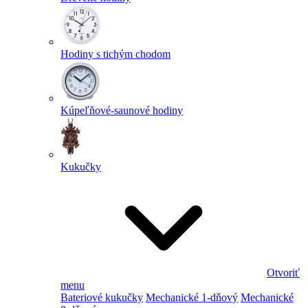
Hodiny s tichým chodom
Kúpeľňové-saunové hodiny
Kukučky
Otvoriť
menu
Bateriové kukučky
Mechanické 1-dňový
Mechanické