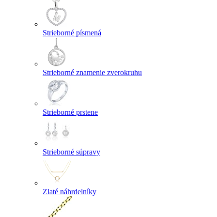
Strieborné písmená
Strieborné znamenie zverokruhu
Strieborné prstene
Strieborné súpravy
Zlaté náhrdelníky