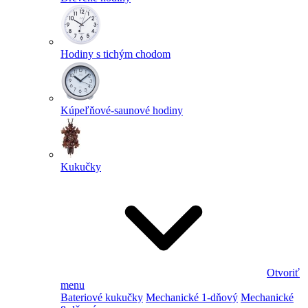
Hodiny s tichým chodom
Kúpeľňové-saunové hodiny
Kukučky
Otvoriť
menu
Bateriové kukučky
Mechanické 1-dňový
Mechanické