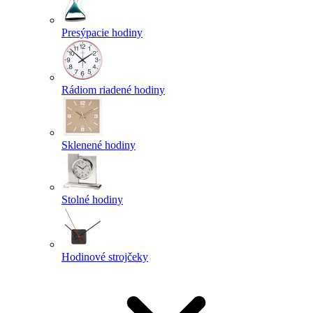
Presýpacie hodiny
Rádiom riadené hodiny
Sklenené hodiny
Stolné hodiny
Hodinové strojčeky