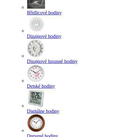
Břidlicové hodiny
Dizajnové hodiny
Dizajnové luxusné hodiny
Detské hodiny
Digitálne hodiny
Drevené hodiny