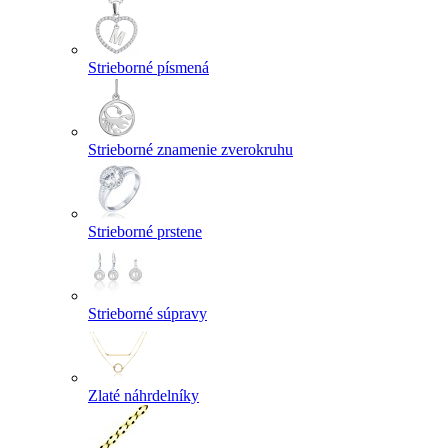
Strieborné písmená
Strieborné znamenie zverokruhu
Strieborné prstene
Strieborné súpravy
Zlaté náhrdelníky