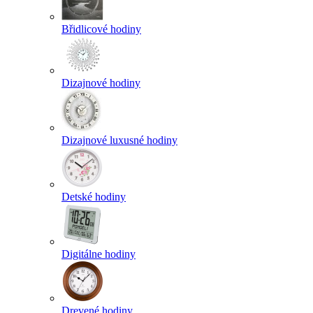
Břidlicové hodiny
Dizajnové hodiny
Dizajnové luxusné hodiny
Detské hodiny
Digitálne hodiny
Drevené hodiny