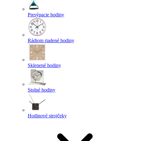
Presýpacie hodiny
Rádiom riadené hodiny
Sklenené hodiny
Stolné hodiny
Hodinové strojčeky