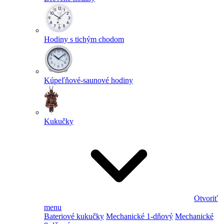
Hodiny s tichým chodom
Kúpeľňové-saunové hodiny
Kukučky
Otvoriť
menu
Bateriové kukučky
Mechanické 1-dňový
Mechanické