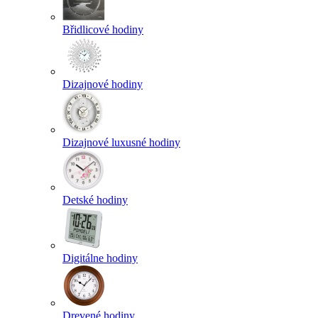
Břidlicové hodiny
Dizajnové hodiny
Dizajnové luxusné hodiny
Detské hodiny
Digitálne hodiny
Drevené hodiny