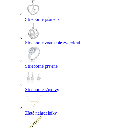
Strieborné písmená
Strieborné znamenie zverokruhu
Strieborné prstene
Strieborné súpravy
Zlaté náhrdelníky