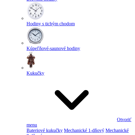
Hodiny s tichým chodom
Kúpeľňové-saunové hodiny
Kukučky
Otvoriť
menu
Bateriové kukučky
Mechanické 1-dňový
Mechanické