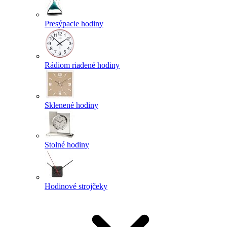
Presýpacie hodiny
Rádiom riadené hodiny
Sklenené hodiny
Stolné hodiny
Hodinové strojčeky