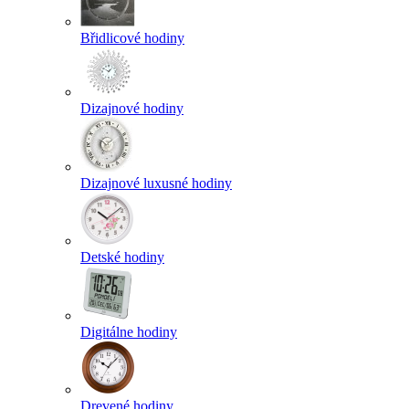
Břidlicové hodiny
Dizajnové hodiny
Dizajnové luxusné hodiny
Detské hodiny
Digitálne hodiny
Drevené hodiny