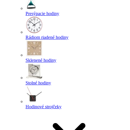
Presýpacie hodiny
Rádiom riadené hodiny
Sklenené hodiny
Stolné hodiny
Hodinové strojčeky