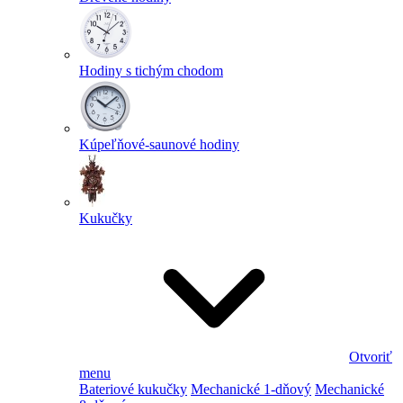
Hodiny s tichým chodom
Kúpeľňové-saunové hodiny
Kukučky
Otvoriť
menu
Bateriové kukučky
Mechanické 1-dňový
Mechanické