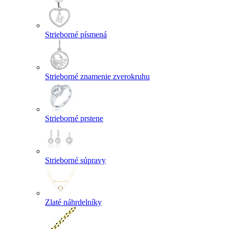
Strieborné písmená
Strieborné znamenie zverokruhu
Strieborné prstene
Strieborné súpravy
Zlaté náhrdelníky