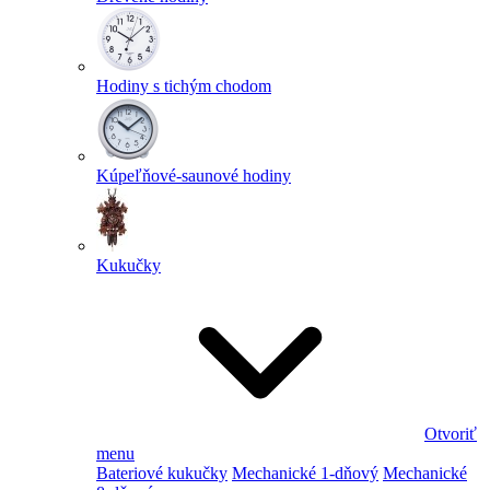
Hodiny s tichým chodom
Kúpeľňové-saunové hodiny
Kukučky
Otvoriť
menu
Bateriové kukučky
Mechanické 1-dňový
Mechanické