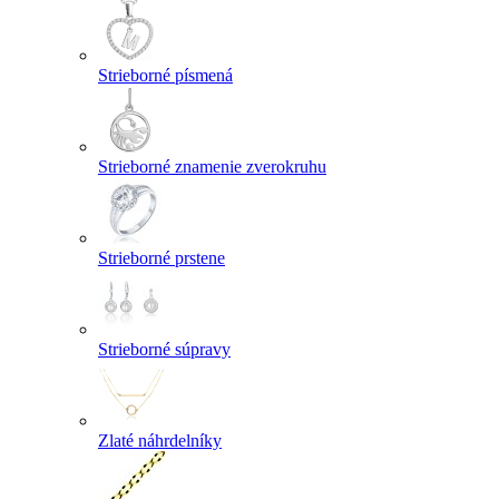
Strieborné písmená
Strieborné znamenie zverokruhu
Strieborné prstene
Strieborné súpravy
Zlaté náhrdelníky