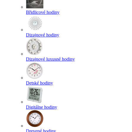
Břidlicové hodiny
Dizajnové hodiny
Dizajnové luxusné hodiny
Detské hodiny
Digitálne hodiny
Drevené hodiny