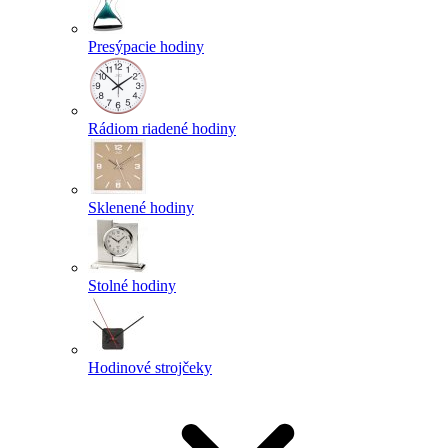
Presýpacie hodiny
Rádiom riadené hodiny
Sklenené hodiny
Stolné hodiny
Hodinové strojčeky