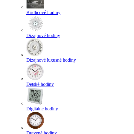
Břidlicové hodiny
Dizajnové hodiny
Dizajnové luxusné hodiny
Detské hodiny
Digitálne hodiny
Drevené hodiny