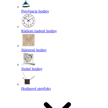
Presýpacie hodiny
Rádiom riadené hodiny
Sklenené hodiny
Stolné hodiny
Hodinové strojčeky