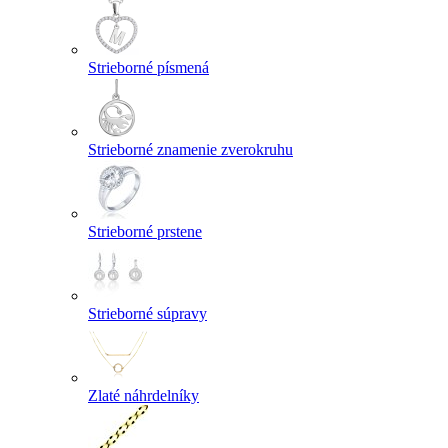
Strieborné písmená
Strieborné znamenie zverokruhu
Strieborné prstene
Strieborné súpravy
Zlaté náhrdelníky