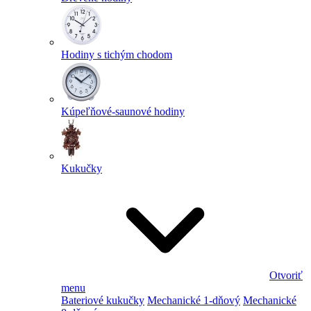
Hodiny s tichým chodom
Kúpeľňové-saunové hodiny
Kukučky
Otvoriť
menu
Bateriové kukučky
Mechanické 1-dňový
Mechanické